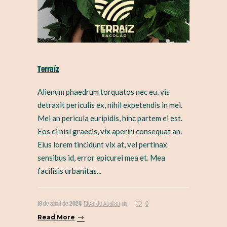
Terraíz
Alienum phaedrum torquatos nec eu, vis
detraxit periculis ex, nihil expetendis in mei.
Mei an pericula euripidis, hinc partem ei est.
Eos ei nisl graecis, vix aperiri consequat an.
Eius lorem tincidunt vix at, vel pertinax
sensibus id, error epicurei mea et. Mea
facilisis urbanitas...
16 de abril de 2024
in
Ricardo Abellan
0
Read More