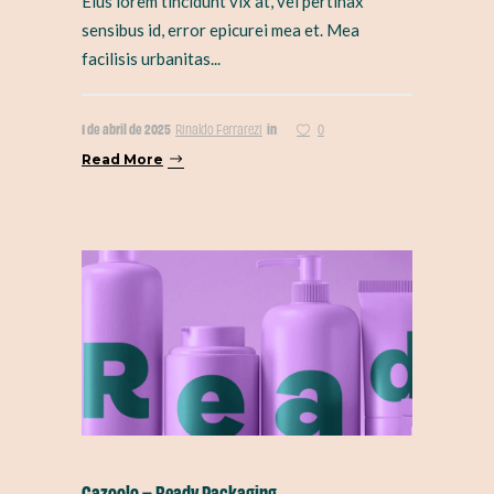
Eius lorem tincidunt vix at, vel pertinax
sensibus id, error epicurei mea et. Mea
facilisis urbanitas...
1 de abril de 2025
in
Rinaldo Ferrarezi
0
Read More
Cazoolo – Ready Packaging