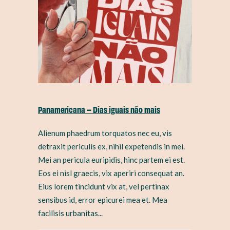
Panamericana – Dias iguais não mais
Alienum phaedrum torquatos nec eu, vis
detraxit periculis ex, nihil expetendis in mei.
Mei an pericula euripidis, hinc partem ei est.
Eos ei nisl graecis, vix aperiri consequat an.
Eius lorem tincidunt vix at, vel pertinax
sensibus id, error epicurei mea et. Mea
facilisis urbanitas...