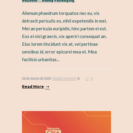
Alienum phaedrum torquatos nec eu, vis
detraxit periculis ex, nihil expetendis in mei.
Mei an pericula euripidis, hinc partem ei est.
Eos ei nisl graecis, vix aperiri consequat an.
Eius lorem tincidunt vix at, vel pertinax
sensibus id, error epicurei mea et. Mea
facilisis urbanitas...
28 de março de 2025
in
Rinaldo Ferrarezi
0
Read More