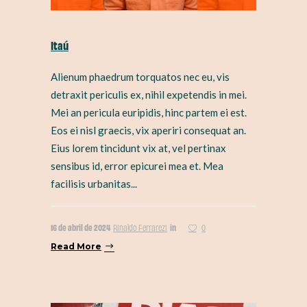
Itaú
Alienum phaedrum torquatos nec eu, vis
detraxit periculis ex, nihil expetendis in mei.
Mei an pericula euripidis, hinc partem ei est.
Eos ei nisl graecis, vix aperiri consequat an.
Eius lorem tincidunt vix at, vel pertinax
sensibus id, error epicurei mea et. Mea
facilisis urbanitas...
16 de abril de 2024
in
Rinaldo Ferrarezi
0
Read More