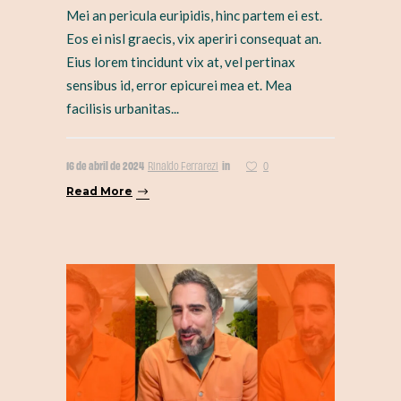
Mei an pericula euripidis, hinc partem ei est.
Eos ei nisl graecis, vix aperiri consequat an.
Eius lorem tincidunt vix at, vel pertinax
sensibus id, error epicurei mea et. Mea
facilisis urbanitas...
16 de abril de 2024
in
Rinaldo Ferrarezi
0
Read More