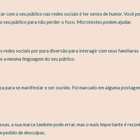
ar com o seu público nas redes sociais é ter senso de humor. Você p
do seu público para não perder o foco. Microtestes podem ajudar.
a
s redes sociais por pura diversão para interagir com seus familiares
ize a mesma linguagem do seu público.
ca para se manifestar e ser ouvido. Foi marcado em alguma postage
oas, a sua marca também pode errar, mas o mais importante é reconh
m pedido de desculpas.