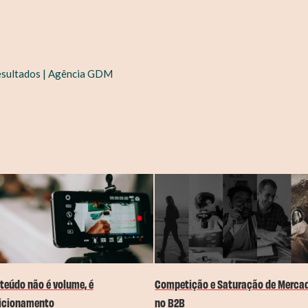
esultados | Agência GDM
Competição e Saturação de Merca
teúdo não é volume, é
no B2B
icionamento