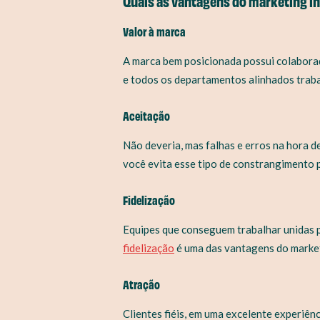
Quais as vantagens do marketing i
Valor à marca
A marca bem posicionada possui colaborad
e todos os departamentos alinhados traba
Aceitação
Não deveria, mas falhas e erros na hora 
você evita esse tipo de constrangimento p
Fidelização
Equipes que conseguem trabalhar unidas p
fidelização
é uma das vantagens do market
Atração
Clientes fiéis, em uma excelente experiên