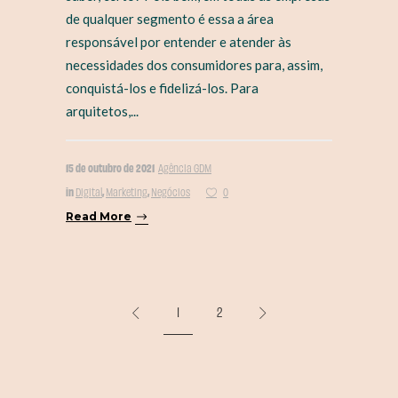
de qualquer segmento é essa a área
responsável por entender e atender às
necessidades dos consumidores para, assim,
conquistá-los e fidelizá-los. Para
arquitetos,...
15 de outubro de 2021
Agência GDM
in
,
,
Digital
Marketing
Negócios
0
Read More
1
2