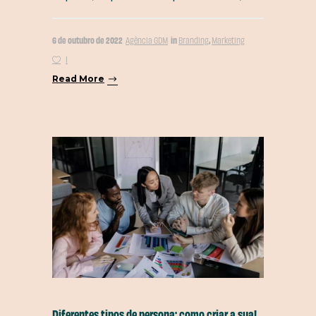
6 de outubro de 2022
in
,
Agência GDM
Branding
Marketing
1
Read More
Diferentes tipos de persona: como criar a sua!