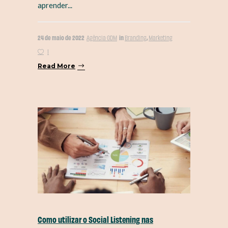
aprender...
24 de maio de 2022
in
,
Agência GDM
Branding
Marketing
1
Read More
Como utilizar o Social Listening nas